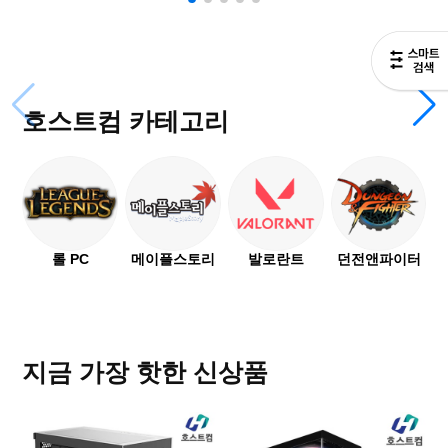
인텔 i5 14400F + RTX 5060 게이밍 조립
컴퓨터
SOLD OUT
호스트컴 카테고리
라이젠7 9700X + RTX 5070 Ti 게이밍 조
립컴퓨터
SOLD OUT
롤 PC
메이플스토리
발로란트
던전앤파이터
지금 가장 핫한 신상품