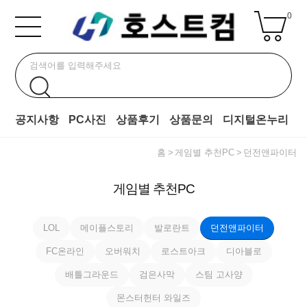
0
공지사항
PC사진
상품후기
상품문의
디지털온누리
홈
게임별 추천PC
던전앤파이터
게임별 추천PC
LOL
메이플스토리
발로란트
던전앤파이터
FC온라인
오버워치
로스트아크
디아블로
배틀그라운드
검은사막
스팀 고사양
몬스터헌터 와일즈