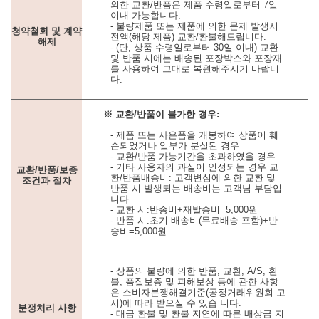
의한 교환/반품은 제품 수령일로부터 7일
이내 가능합니다.
- 불량제품 또는 제품에 의한 문제 발생시
청약철회 및 계약
전액(해당 제품) 교환/환불해드립니다.
해제
- (단, 상품 수령일로부터 30일 이내) 교환
및 반품 시에는 배송된 포장박스와 포장재
를 사용하여 그대로 복원해주시기 바랍니
다.
※ 교환/반품이 불가한 경우:
- 제품 또는 사은품을 개봉하여 상품이 훼
손되었거나 일부가 분실된 경우
- 교환/반품 가능기간을 초과하였을 경우
- 기타 사용자의 과실이 인정되는 경우 교
교환/반품/보증
환/반품배송비: 고객변심에 의한 교환 및
조건과 절차
반품 시 발생되는 배송비는 고객님 부담입
니다.
- 교환 시:반송비+재발송비=5,000원
- 반품 시:초기 배송비(무료배송 포함)+반
송비=5,000원
- 상품의 불량에 의한 반품, 교환, A/S, 환
불, 품질보증 및 피해보상 등에 관한 사항
은 소비자분쟁해결기준(공정거래위원회 고
시)에 따라 받으실 수 있습 니다.
분쟁처리 사항
- 대금 환불 및 환불 지연에 따른 배상금 지