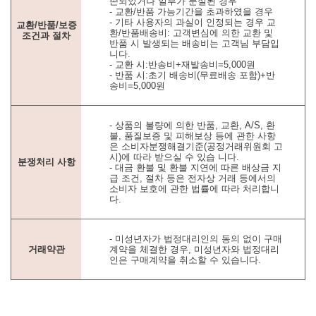
손되었거나 일부가 분실된 경우
- 교환/반품 가능기간을 초과하였을 경우
- 기타 사용자의 과실이 인정되는 경우 교
교환/반품/보증
환/반품배송비: 고객변심에 의한 교환 및
조건과 절차
반품 시 발생되는 배송비는 고객님 부담입
니다.
- 교환 시:반송비+재발송비=5,000원
- 반품 시:초기 배송비(무료배송 포함)+반
송비=5,000원
- 상품의 불량에 의한 반품, 교환, A/S, 환
불, 품질보증 및 피해보상 등에 관한 사항
은 소비자분쟁해결기준(공정거래위원회 고
시)에 따라 받으실 수 있습 니다.
분쟁처리 사항
- 대금 환불 및 환불 지연에 따른 배상금 지
급 조건, 절차 등은 전자상 거래 등에서의
소비자 보호에 관한 법률에 따라 처리합니
다.
- 미성년자가 법정대리인의 동의 없이 구매
거래약관
계약을 체결한 경우, 미성년자와 법정대리
인은 구매계약을 취소할 수 있습니다.